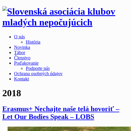
O nás
História
Novinka
Tábor
Členstvo
Poďakovanie
Podporte nás
Ochrana osobných údajov
Kontakt
2018
Erasmus+ Nechajte naše telá hovoriť –
Let Our Bodies Speak – LOBS