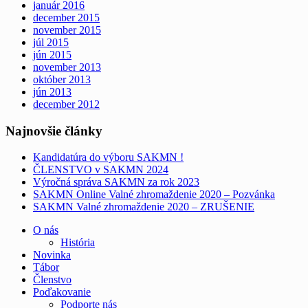
január 2016
december 2015
november 2015
júl 2015
jún 2015
november 2013
október 2013
jún 2013
december 2012
Najnovšie články
Kandidatúra do výboru SAKMN !
ČLENSTVO v SAKMN 2024
Výročná správa SAKMN za rok 2023
SAKMN Online Valné zhromaždenie 2020 – Pozvánka
SAKMN Valné zhromaždenie 2020 – ZRUŠENIE
O nás
História
Novinka
Tábor
Členstvo
Poďakovanie
Podporte nás